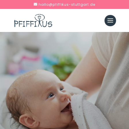
hallo@pfiffikus-stuttgart.de
PFIFFIKUS
SÄUGLINGS
|
WORKSHOP