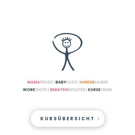
MAMA
FREUDE |
BABY
GLÜCK |
KINDER
ZAUBER
WORK
SHOPS |
BERATEN
BEGLEITEN |
KURSE
ONLINE
KURSÜBERSICHT