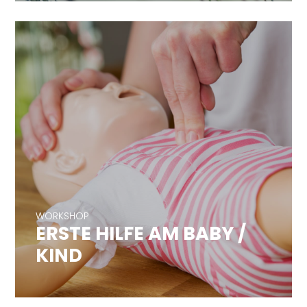
WORKSHOP
ERSTE HILFE AM BABY /
WORKSHOP
KIND
ERSTE HILFE AM BABY /
KIND