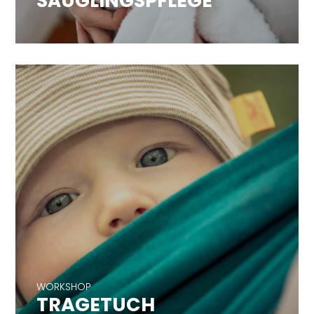
SÄUGLINGSPFLEGE
WORKSHOP
TRAGETUCH
WORKSHOP
TRAGETUCH