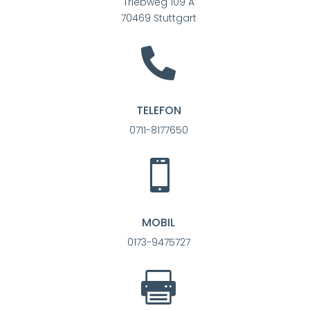
Triebweg 109 A
70469 Stuttgart

TELEFON
0711-8177650

MOBIL
0173-9475727
