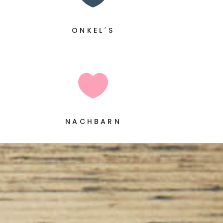
ONKEL´S

NACHBARN