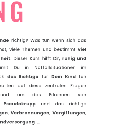
NG
nde
richtig? Was tun wenn sich das
ehst, viele Themen und bestimmt
viel
rheit
. Dieser Kurs hilft Dir,
ruhig und
it Du in Notfallsituationen im
ick
das Richtige
für
Dein Kind
tun
orten auf diese zentralen Fragen
 rund um das Erkennen von
e
Pseudokrupp
und das richtige
gen
,
Verbrennungen
,
Vergiftungen
,
ndversorgung
, …