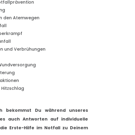
otfallprävention
ng
in den Atemwegen
fall
eberkrampf
nfall
n und Verbrühungen
Wundversorgung
tterung
eaktionen
 Hitzschlag
lich bekommst Du während unseres
ses auch Antworten auf individuelle
ie Erste-Hilfe im Notfall zu Deinem