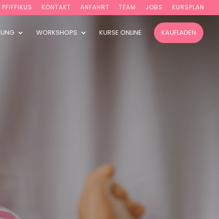
PFIFFIKUS
KONTAKT
ANFAHRT
TEAM
JOBS
KURSPLAN
TUNG
WORKSHOPS
KURSE ONLINE
KAUFLADEN
IND
|