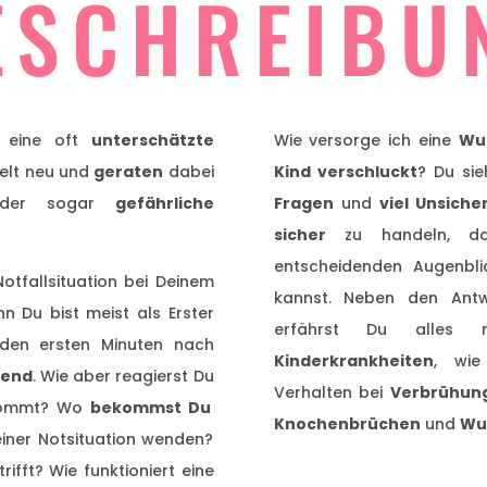
ESCHREIBU
n eine oft
unterschätzte
Wie versorge ich eine
Wu
Welt neu und
geraten
dabei
Kind verschluckt
? Du si
er sogar
gefährliche
Fragen
und
viel Unsiche
sicher
zu handeln, dam
entscheidenden Augenbl
Notfallsituation bei Deinem
kannst. Neben den Antw
nn Du bist meist als Erster
erfährst Du alles
den ersten Minuten nach
Kinderkrankheiten
, wi
dend
. Wie aber reagierst Du
Verhalten bei
Verbrühun
 kommt? Wo
bekommst Du
Knochenbrüchen
und
Wu
iner Notsituation wenden?
trifft? Wie funktioniert eine