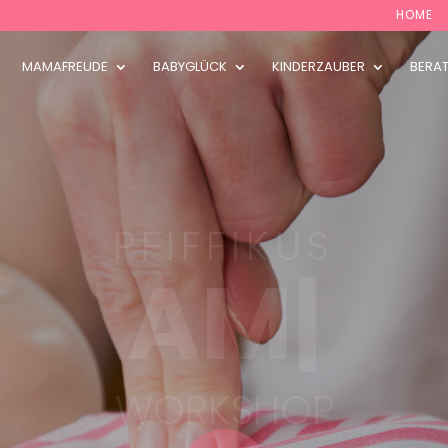
HOME
MAMAFREUDE
BABYGLÜCK
KINDERZAUBER
BERA
PFIFFIKUS
BABY & K
WORKSHOP