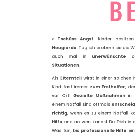
B
>
Tschüss Angst
. Kinder besitze
Neugierde
. Täglich erobern sie die 
auch mal in
unerwünschte
od
Situationen
.
Als
Elternteil
wirst in einer solchen 
Kind fast immer
zum Ersthelfer
, de
vor Ort!
Gezielte Maßnahmen
in 
einem Notfall sind oftmals
entschei
richtig
, wenn es zu einem Notfall
Hilfe
und an wen kannst Du Dich in e
Was tun, bis
professionelle Hilfe
ein