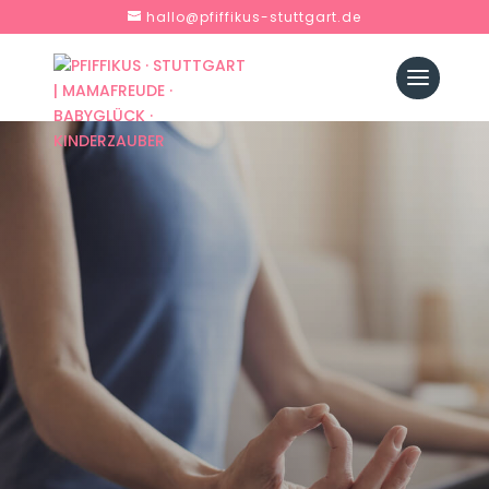
hallo@pfiffikus-stuttgart.de
PFIFFIKUS
YOGA
|
MAMAFREUDE