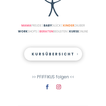
MAMA
FREUDE |
BABY
GLÜCK |
KINDER
ZAUBER
WORK
SHOPS |
BERATEN
BEGLEITEN |
KURSE
ONLINE
KURSÜBERSICHT
>> PFIFFIKUS folgen <<