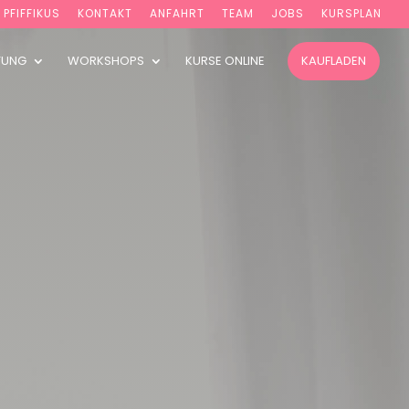
PFIFFIKUS
KONTAKT
ANFAHRT
TEAM
JOBS
KURSPLAN
TUNG
WORKSHOPS
KURSE ONLINE
KAUFLADEN