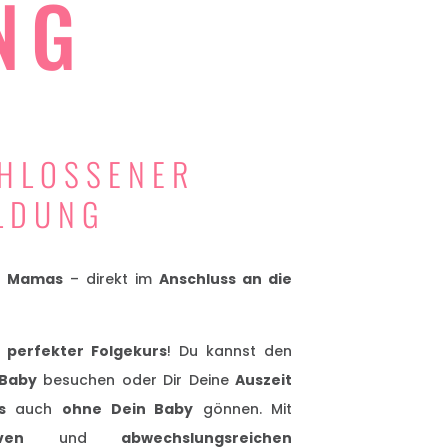
NG
HLOSSENER
LDUNG
le Mamas
– direkt im
Anschluss an die
n
perfekter Folgekurs
! Du kannst den
 Baby
besuchen oder Dir Deine
Auszeit
s
auch
ohne Dein Baby
gönnen. Mit
ven
und
abwechslungsreichen