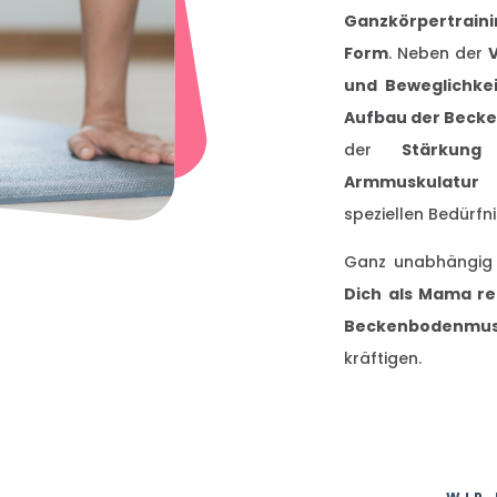
Ganzkörpertrain
Form
. Neben der
und Beweglichkei
Aufbau der Beck
der
Stärkun
Armmuskulatur
–
speziellen Bedürfn
Ganz unabhängig da
Dich als Mama r
Beckenbodenmus
kräftigen.