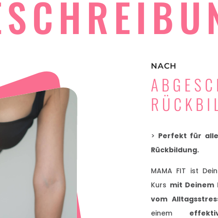
ESCHREIBU
NACH
ABGESC
RÜCKBI
>
Perfekt für al
Rückbildung.
MAMA FIT ist Dei
Kurs
mit Deinem
vom Alltagsstres
einem
effekti