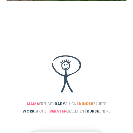
MAMA
FREUDE |
BABY
GLÜCK |
KINDER
ZAUBER
WORK
SHOPS |
BERATEN
BEGLEITEN |
KURSE
ONLINE