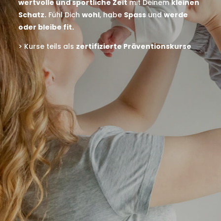
wertvolle und sportliche Zeit
mit Deinem
kleinen
Schatz.
Fühl Dich
wohl
, habe
Spass
und
werde
oder bleibe fit.
> Kurse teils als
zertifizierte Präventionskurse