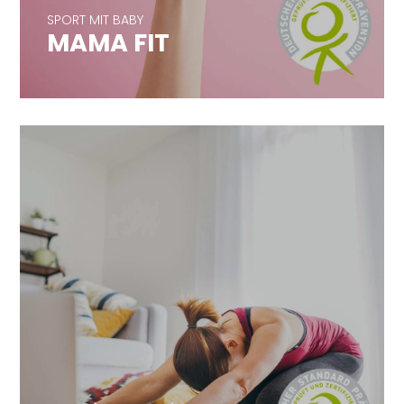
MAMA FIT
SPORT MIT BABY
MAMA FIT
ONLINE (ÜBER ZOOM)
MAMA FIT