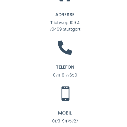
ADRESSE
Triebweg 109 A
70469 Stuttgart

TELEFON
0711-8177650

MOBIL
0173-9475727