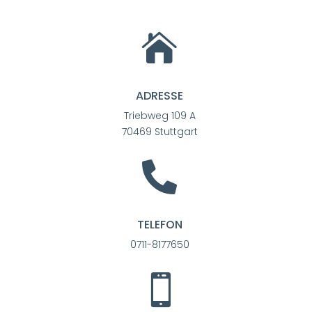

ADRESSE
Triebweg 109 A
70469 Stuttgart

TELEFON
0711-8177650
