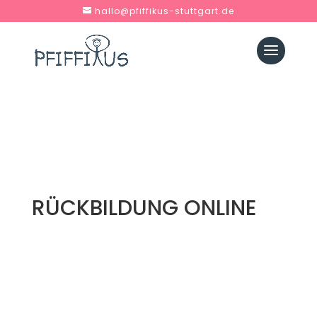
hallo@pfiffikus-stuttgart.de
RÜCKBILDUNG ONLINE
Zuerst konnte ich mir keinen Rückbildungskurs in
der Online-Variante vorstellen. Aber Kati und ihr
Team haben im Corona-Lockdown alles
gegeben und viel auf die Beine gestellt. Die