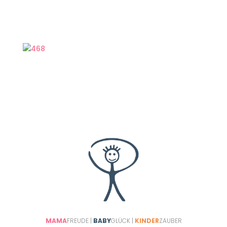
Informationen und Katis Tipps waren
superhilfreich, es gab immer genügend Zeit für
alle Fragen und die Übungen sind absolut
Mama-Alltagstauglich.
MAMA
FREUDE |
BABY
GLÜCK |
KINDER
ZAUBER