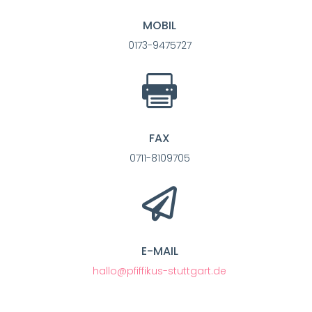
MOBIL
0173-9475727

FAX
0711-8109705

E-MAIL
hallo@pfiffikus-stuttgart.de