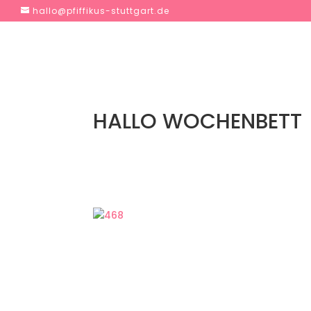
hallo@pfiffikus-stuttgart.de
HALLO WOCHENBETT
Über viele Themen rund um die Schwangersc
Wochenbett kam überall zu kurz. Daher war 
Infos und gut gestärkt kann ich jetzt nach 