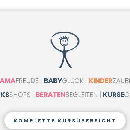
AMA
FREUDE |
BABY
GLÜCK |
KINDER
ZAUB
KS
SHOPS |
BERATEN
BEGLEITEN |
KURSE
O
KOMPLETTE KURSÜBERSICHT