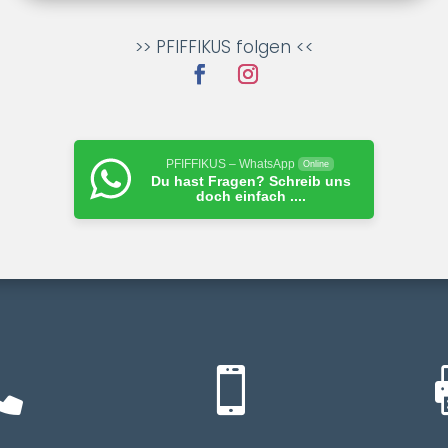
>> PFIFFIKUS folgen <<
PFIFFIKUS – WhatsApp
Online
Du hast Fragen? Schreib uns
doch einfach ....

