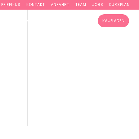
PFIFFIKUS
KONTAKT
ANFAHRT
TEAM
JOBS
KURSPLAN
TUNG
WORKSHOPS
KURSE ONLINE
KAUFLADEN
as
len