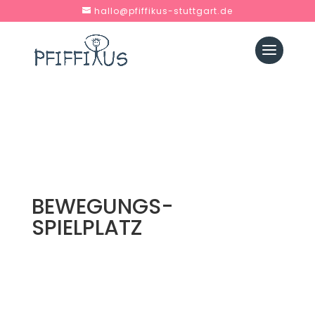
hallo@pfiffikus-stuttgart.de
BEWEGUNGS-
SPIELPLATZ
Pfiffikus ist einfach toll und ein Ort zum
Wohlfühlen, mit familiärer Atmosphäre,
abwechslungsreichen Bewegungslandschaften