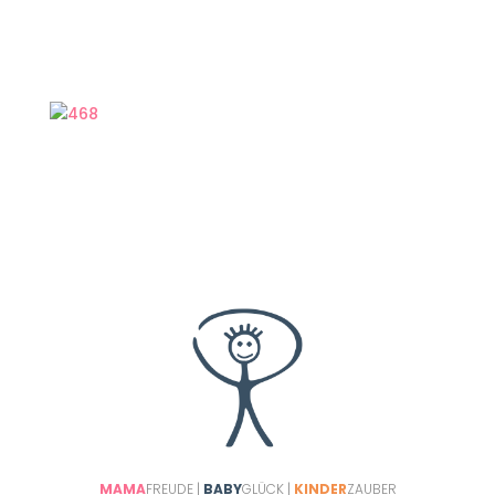
und schönen Sinneseindrücke für die
Allerkleinsten. Jede Kursstunde ist von
hochmotivierten und supernetten Kursleiterinnen
einfach immer sehr liebevoll vorbereitet.
MAMA
FREUDE |
BABY
GLÜCK |
KINDER
ZAUBER