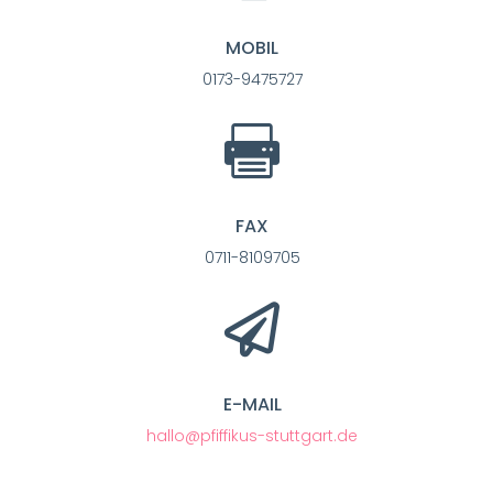
MOBIL
0173-9475727

FAX
0711-8109705

E-MAIL
hallo@pfiffikus-stuttgart.de