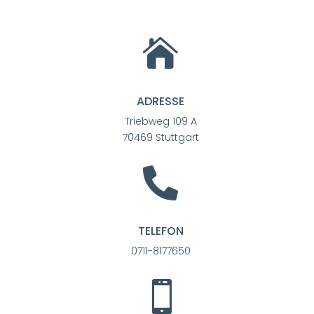

ADRESSE
Triebweg 109 A
70469 Stuttgart

TELEFON
0711-8177650
