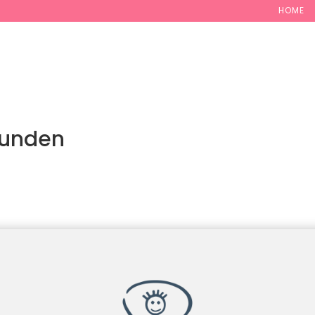
HOME
MAMAFREUDE
BABYGLÜCK
KINDERZAUBER
BERA
funden
 werden. Verfeinern Sie Ihre Suche oder verwenden Sie die Na