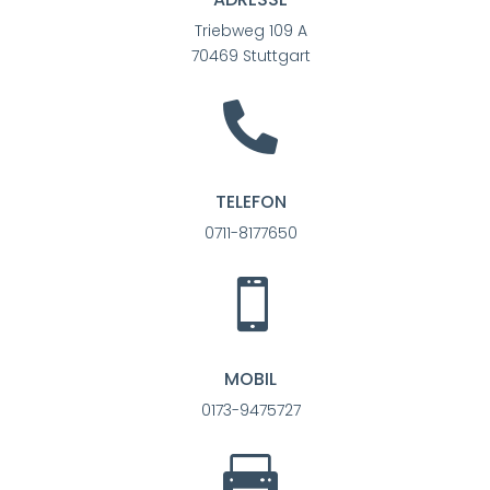
Triebweg 109 A
70469 Stuttgart

TELEFON
0711-8177650

MOBIL
0173-9475727
