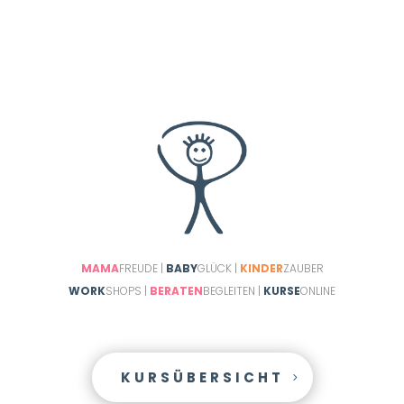
MAMA
FREUDE |
BABY
GLÜCK |
KINDER
ZAUBER
WORK
SHOPS |
BERATEN
BEGLEITEN |
KURSE
ONLINE
KURSÜBERSICHT