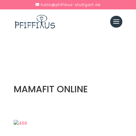
hallo@pfiffikus-stuttgart.de
MAMAFIT ONLINE
Toller Kurs, tolle Übungsleiterin, tolle Übungen….
Kann ich jedem nur empfehlen!