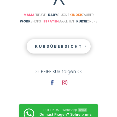
MAMA
FREUDE |
BABY
GLÜCK |
KINDER
ZAUBER
WORK
SHOPS |
BERATEN
BEGLEITEN |
KURSE
ONLINE
KURSÜBERSICHT
>> PFIFFIKUS folgen <<
PFIFFIKUS – WhatsApp
Online
Du hast Fragen? Schreib uns