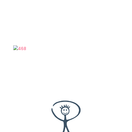
durch den Kurs geleitet und sich für all unsere
Fragen Zeit genommen. Auch die Unterlagen die
wir mitbekommen haben, sind auch im
Nachhinein immer wieder wertvoll gewesen. Wir
sind wirklich sehr froh, den Kurs bei Pfiffikus
gemacht zu haben und fühlen uns nun gut
vorbereitet auf die Geburt.