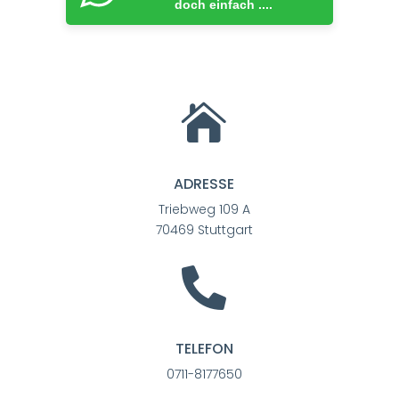
doch einfach ....

ADRESSE
Triebweg 109 A
70469 Stuttgart

TELEFON
0711-8177650