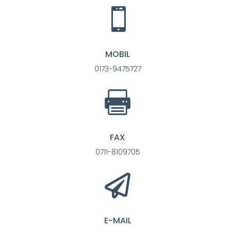

MOBIL
0173-9475727

FAX
0711-8109705

E-MAIL