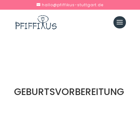
hallo@pfiffikus-stuttgart.de
GEBURTSVORBEREITUNG
Wir haben gemeinsam als Paar an dem
Geburtsvorbereitungskurs sowie auch an dem
Workshop Säuglingspflege teilgenommen. Kati
hat mit ihrer sympathischen Art kompetent