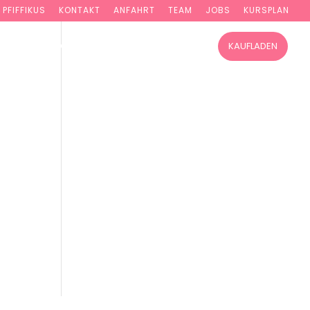
PFIFFIKUS
KONTAKT
ANFAHRT
TEAM
JOBS
KURSPLAN
TUNG
WORKSHOPS
KURSE ONLINE
KAUFLADEN
en
ue
ich