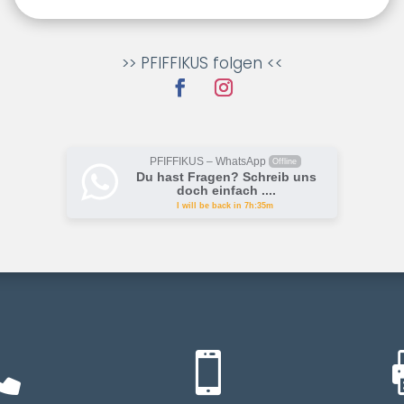
>> PFIFFIKUS folgen <<
PFIFFIKUS – WhatsApp
Offline
Du hast Fragen? Schreib uns
doch einfach ....
I will be back in 7h:35m

