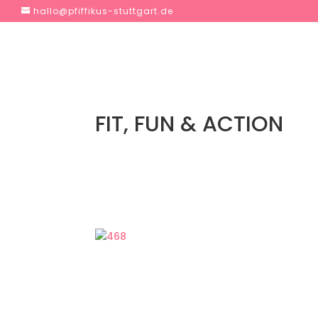
hallo@pfiffikus-stuttgart.de
FIT, FUN & ACTION
Neben Kräftigungsübungen ist es für mich
und einfach mal eine Stunde etwas für mic
ich mich und weiß, dass die Übungen Erfol
bei jeder Übung mittrainiert.