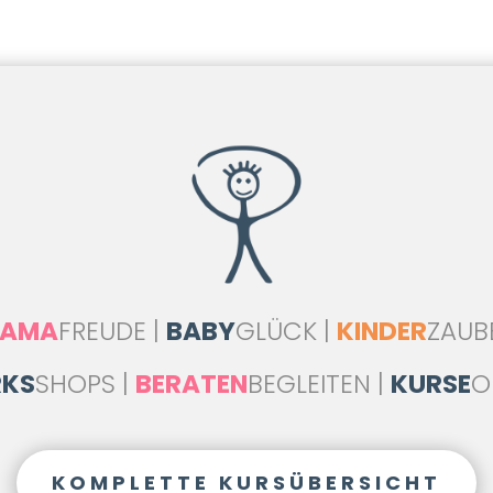
AMA
FREUDE |
BABY
GLÜCK |
KINDER
ZAUB
KS
SHOPS |
BERATEN
BEGLEITEN |
KURSE
O
KOMPLETTE KURSÜBERSICHT