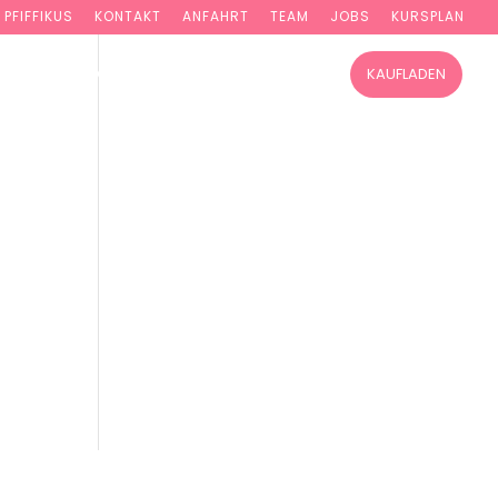
PFIFFIKUS
KONTAKT
ANFAHRT
TEAM
JOBS
KURSPLAN
TUNG
WORKSHOPS
KURSE ONLINE
KAUFLADEN
ich