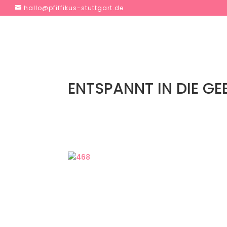
hallo@pfiffikus-stuttgart.de
ENTSPANNT IN DIE GE
Ich war sehr happy mit dem Kurs, was sich
gelegen hat. Wir finden, es
hat sich wirkli
für alles & mach weiter so 🙂