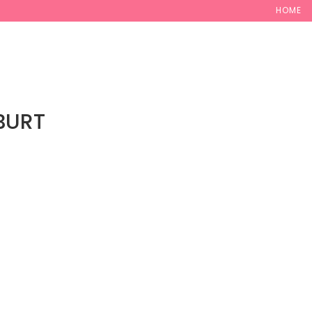
HOME
MAMAFREUDE
BABYGLÜCK
KINDERZAUBER
BERA
BURT
er insbesondere auch an Deiner lockeren, unkomplizierten Art
ch von A-Z gelohnt! Vielen lieben Dank deshalb nochmals an D