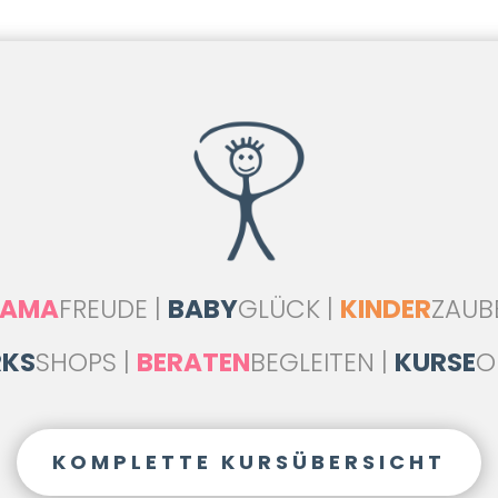
AMA
FREUDE |
BABY
GLÜCK |
KINDER
ZAUB
KS
SHOPS |
BERATEN
BEGLEITEN |
KURSE
O
KOMPLETTE KURSÜBERSICHT