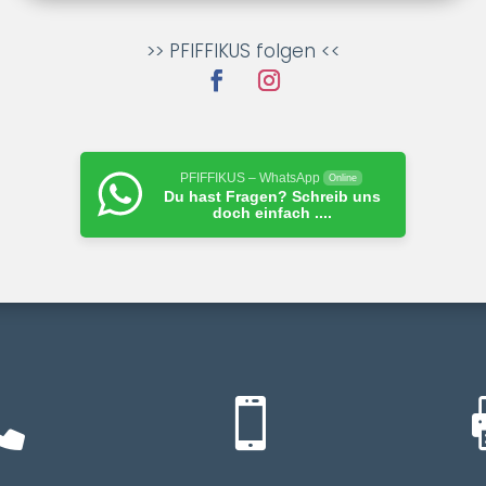
>> PFIFFIKUS folgen <<
PFIFFIKUS – WhatsApp
Online
Du hast Fragen? Schreib uns
doch einfach ....

