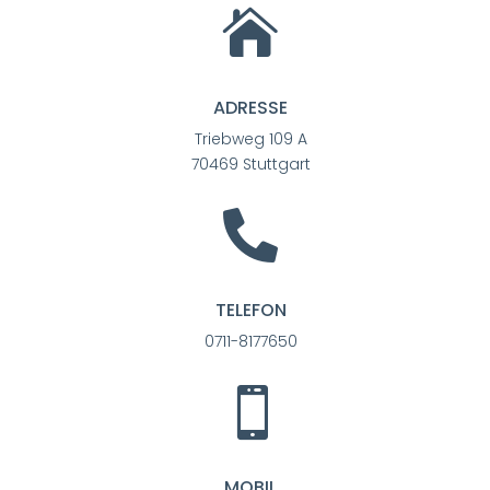

ADRESSE
Triebweg 109 A
70469 Stuttgart

TELEFON
0711-8177650

MOBIL