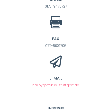
0173-9475727

FAX
0711-8109705

E-MAIL
hallo@pfiffikus-stuttgart.de
IMPRESSUM