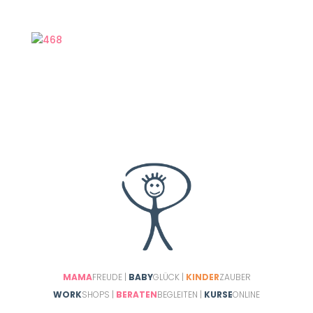
Alter abgestimmt. Am meisten liebt unsere
Tamara das klettern und das Mattenrutschen.
MAMA
FREUDE |
BABY
GLÜCK |
KINDER
ZAUBER
WORK
SHOPS |
BERATEN
BEGLEITEN |
KURSE
ONLINE