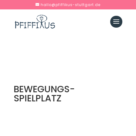
hallo@pfiffikus-stuttgart.de
BEWEGUNGS-
SPIELPLATZ
Ich finde den Kurs super. Eine tolle Mischung aus
angeleitetem Turnen und freiem Spiel. Die
Bewegungsreime und -lieder sind toll auf das