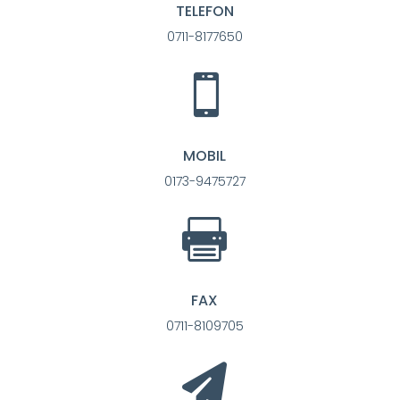
TELEFON
0711-8177650

MOBIL
0173-9475727

FAX
0711-8109705
