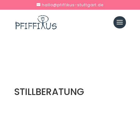
hallo@pfiffikus-stuttgart.de
STILLBERATUNG
Ich kam zu Kati weil ich super unsicher beim
Stillen und dem Umgang mit meinem Baby war.
Um es vorwegzunehmen – ich mache jetzt noch
einen Rückbildungskurs und sicher noch weitere