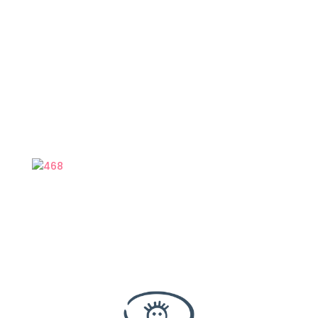
Kurse weil ich nicht genug bekommen kann.
Super fand ich, dass sie zu ihrem Fachwissen
auch viel eigene Erfahrung hat und deswegen
gute Tips geben kann. Wirklich unbezahlbar ist
aber, dass sie ihre Arbeit mit Herz macht und ich
mich zu jeder Zeit absolut ernstgenommen
gefühlt habe. Nach unserer Beratung war ich so
entspannt und selbstbewusst, dass alles gleich
besser geklappt hat. Danke Kati und ich freu
mich, dass du mich noch weiter begleitest!