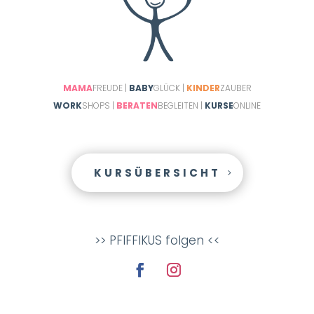
MAMA
FREUDE |
BABY
GLÜCK |
KINDER
ZAUBER
WORK
SHOPS |
BERATEN
BEGLEITEN |
KURSE
ONLINE
KURSÜBERSICHT
>> PFIFFIKUS folgen <<