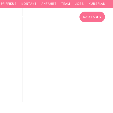
PFIFFIKUS
KONTAKT
ANFAHRT
TEAM
JOBS
KURSPLAN
TUNG
WORKSHOPS
KURSE ONLINE
KAUFLADEN
ehr