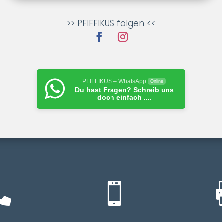
>> PFIFFIKUS folgen <<
PFIFFIKUS – WhatsApp
Online
Du hast Fragen? Schreib uns
doch einfach ....

