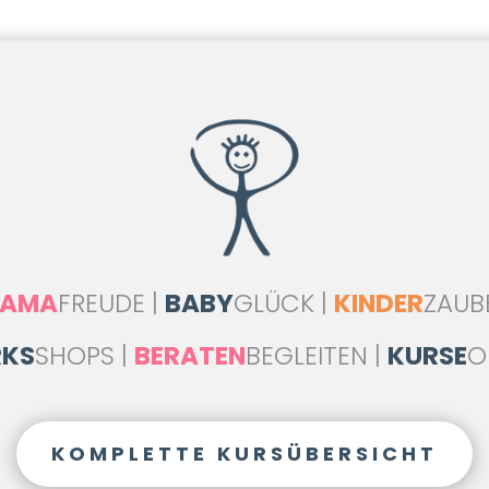
AMA
FREUDE |
BABY
GLÜCK |
KINDER
ZAUB
KS
SHOPS |
BERATEN
BEGLEITEN |
KURSE
O
KOMPLETTE KURSÜBERSICHT