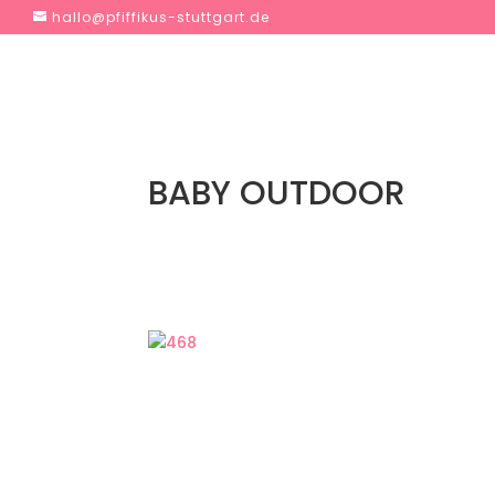
hallo@pfiffikus-stuttgart.de
BABY OUTDOOR
Nie langweilig. Gute Abwechslung. Viele n
Bewegung an der frischen Luft und gute Ge
Spaß.